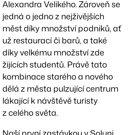
Alexandra Velikého. Zároveň se
jedná o jedno z nejživějších
měst díky množství podniků, ať
už restaurací či barů, a také
díky velkému množství zde
žijících studentů. Právě tato
kombinace starého a nového
dělá z města pulzující centrum
lákající k návštěvě turisty
z celého světa.
Naší první zastávkou v Soluni