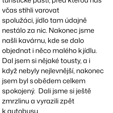
včas stihli varovat
spolužáci, jídlo tam údajně
nestálo za nic. Nakonec jsme
našli kavárnu, kde se dalo
objednat i něco malého k jídlu.
Dal jsem si nějaké tousty, a i
když nebyly nejlevnější, nakonec
jsem byl s obědem celkem
spokojený. Dali jsme si ještě
zmrzlinu a vyrazili zpět
k autobusu.