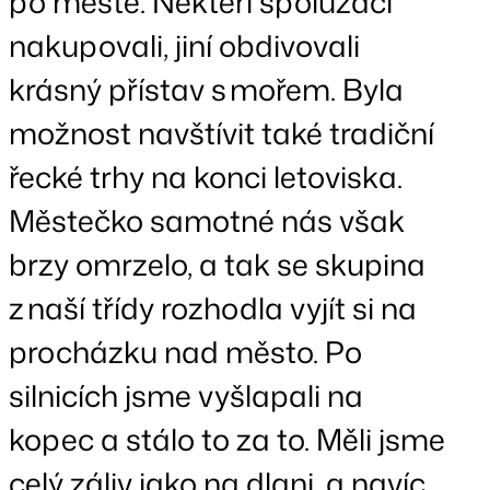
po městě. Někteří spolužáci
nakupovali, jiní obdivovali
krásný přístav s mořem. Byla
možnost navštívit také tradiční
řecké trhy na konci letoviska.
Městečko samotné nás však
brzy omrzelo, a tak se skupina
z naší třídy rozhodla vyjít si na
procházku nad město. Po
silnicích jsme vyšlapali na
kopec a stálo to za to. Měli jsme
celý záliv jako na dlani, a navíc