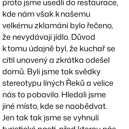
proto jsme usedli do restaurace,
kde nám však k našemu
velkému zklamání bylo řečeno,
že nevydávají jídlo. Důvod
k tomu údajně byl, že kuchař se
cítil unavený a zkrátka odešel
domů. Byli jsme tak svědky
stereotypu líných Řeků a velice
nás to pobavilo. Hledali jsme
jiné místo, kde se naobědvat.
Jen tak tak jsme se vyhnuli
turistické pasti, před kterou nás