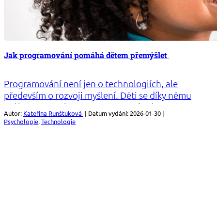
Jak programování pomáhá dětem přemýšlet
Programování není jen o technologiích, ale
především o rozvoji myšlení. Děti se díky němu
učí logice, trpělivosti, rozvoji myšlení a
Autor:
Kateřina Runštuková
| Datum vydání: 2026-01-30 |
kreativitě. Jak konkrétně programování
Psychologie
,
Technologie
ovlivňuje dětský způsob uvažování?