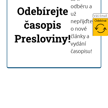
odběru a
Odebírejte
už
časopis
nepřijďte
Odebírat
o nové
Presloviny!
články a
vydání
časopisu!