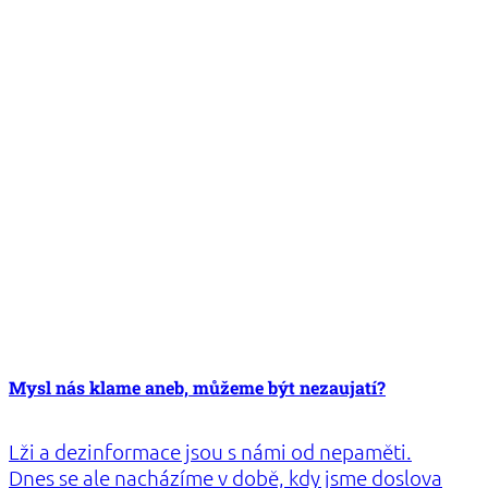
spokojenosti a úspěchu. Wellbeing den tak
podporuje nejen individuální pohodu, ale i
zdravější vztahy, silnější třídní kolektivy a
bezpečnější školní prostředí pro všechny.
Mysl nás klame aneb, můžeme být nezaujatí?
Lži a dezinformace jsou s námi od nepaměti.
Dnes se ale nacházíme v době, kdy jsme doslova