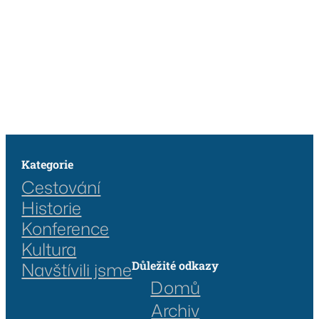
Kategorie
Cestování
Historie
Konference
Kultura
Důležité odkazy
Navštívili jsme
Domů
Archiv