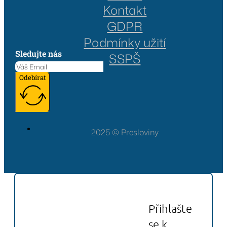
Kontakt
GDPR
Podmínky užití
Sledujte nás
SSPŠ
Odebírat
2025 © Presloviny
Přihlašte
se k