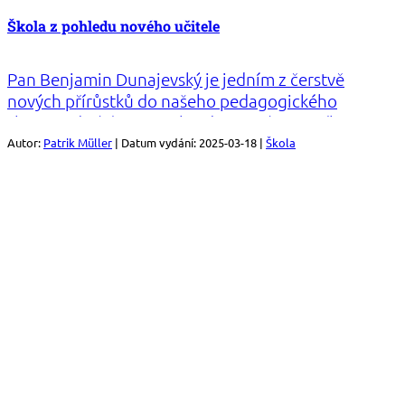
Škola z pohledu nového učitele
Pan Benjamin Dunajevský je jedním z čerstvě
nových přírůstků do našeho pedagogického
sboru. Od září vyučuje hardware část prvního a
druhého ročníku. Zároveň je také absolventem
Autor:
Patrik Müller
| Datum vydání: 2025-03-18 |
Škola
naší školy, dokonce stejné třídy jako pan Novák s
panem Hanušem.