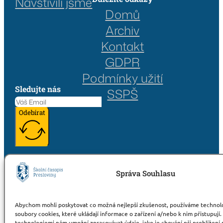
Navštívili jsme
Domů
Archiv
Kontakt
GDPR
Podmínky užití
Sledujte nás
SSPŠ
Odebírat
2025 © Presloviny
Správa Souhlasu
Abychom mohli poskytovat co možná nejlepší zkušenost, používáme technolog
soubory cookies, které ukládají informace o zařízení a/nebo k nim přistupují.
technologiemi nám umožní zpracovávat údaje, jako je chování při prohlížení