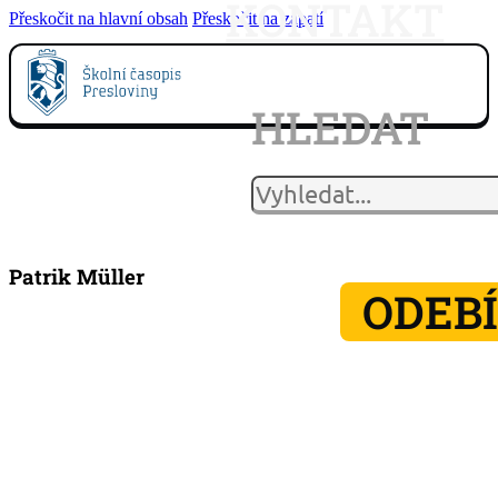
KONTAKT
Přeskočit na hlavní obsah
Přeskočit na zápatí
HLEDAT
Patrik Müller
ODEB