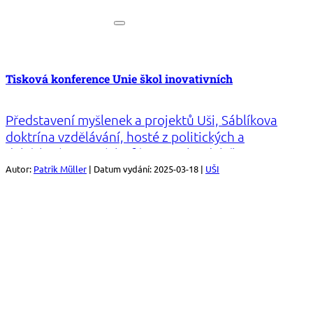
Tisková konference Unie škol inovativních
Představení myšlenek a projektů Uši, Sáblíkova
doktrína vzdělávání, hosté z politických a
dalších významných sfér a mnoho dalšího, to
byla tisková konference Uši.
Autor:
Patrik Müller
| Datum vydání: 2025-03-18 |
UŠI