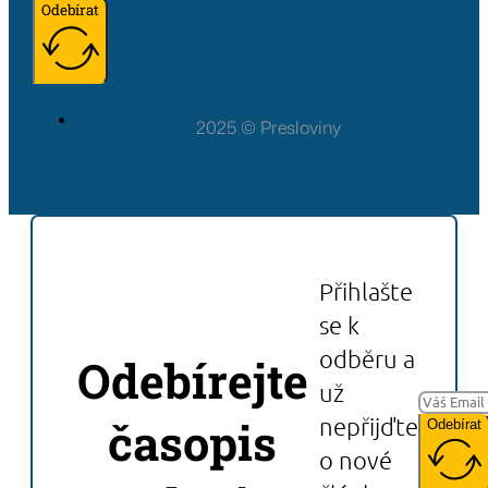
Odebírat
2025 © Presloviny
Přihlašte
se k
odběru a
Odebírejte
už
časopis
nepřijďte
Odebírat
o nové