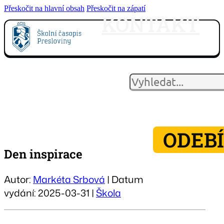
Přeskočit na hlavní obsah
Přeskočit na zápatí
KONTAKT
HLEDAT
ODEB
Den inspirace
Autor:
Markéta Srbová
| Datum
vydání: 2025-03-31 |
Škola