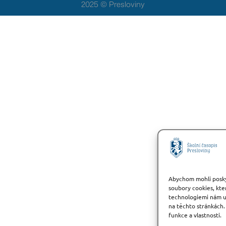
2025 © Presloviny
Abychom mohli posky
soubory cookies, kter
technologiemi nám um
na těchto stránkách.
funkce a vlastnosti.